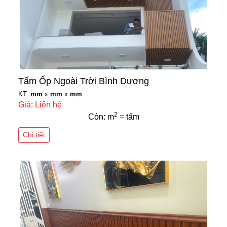
Tấm Ốp Ngoài Trời Bình Dương
KT:
mm
x
mm
x
mm
Giá: Liên hệ
2
Còn: m
= tấm
Chi tiết