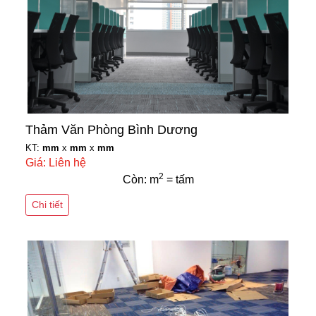
Thảm Văn Phòng Bình Dương
KT:
mm
x
mm
x
mm
Giá: Liên hệ
2
Còn: m
= tấm
Chi tiết