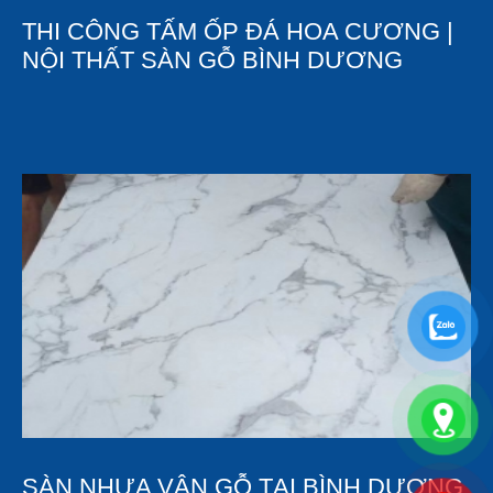
THI CÔNG TẤM ỐP ĐÁ HOA CƯƠNG |
NỘI THẤT SÀN GỖ BÌNH DƯƠNG
SÀN NHỰA VÂN GỖ TẠI BÌNH DƯƠNG,