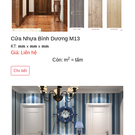
Cửa Nhựa Bình Dương M13
KT:
mm
x
mm
x
mm
Giá: Liên hệ
2
Còn: m
= tấm
Chi tiết