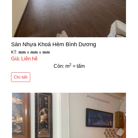
Sàn Nhựa Khoá Hèm Bình Dương
KT:
mm
x
mm
x
mm
Giá: Liên hệ
2
Còn: m
= tấm
Chi tiết