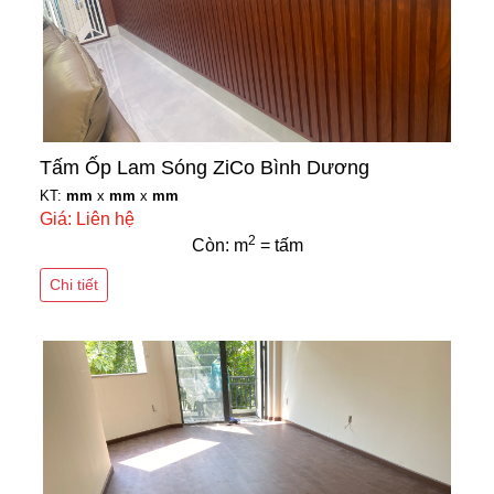
Tấm Ốp Lam Sóng ZiCo Bình Dương
KT:
mm
x
mm
x
mm
Giá: Liên hệ
2
Còn: m
= tấm
Chi tiết