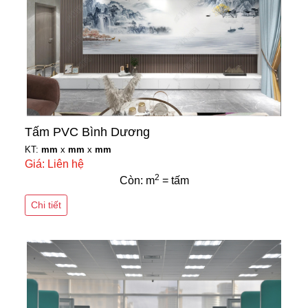
Tấm PVC Bình Dương
KT:
mm
x
mm
x
mm
Giá: Liên hệ
2
Còn: m
= tấm
Chi tiết