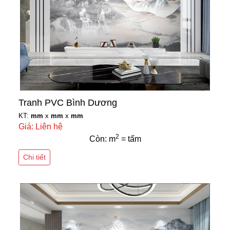
Tranh PVC Bình Dương
KT:
mm
x
mm
x
mm
Giá: Liên hệ
2
Còn: m
= tấm
Chi tiết