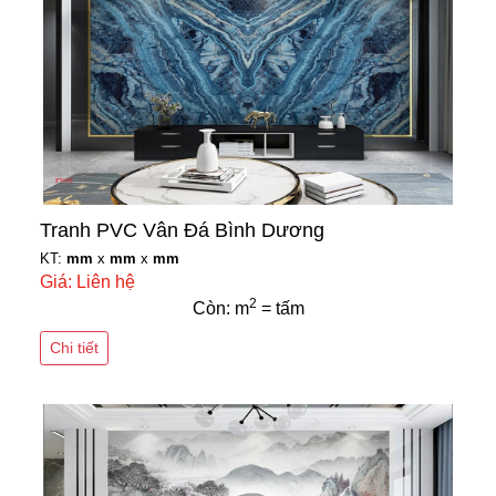
Tranh PVC Vân Đá Bình Dương
KT:
mm
x
mm
x
mm
Giá: Liên hệ
2
Còn: m
= tấm
Chi tiết