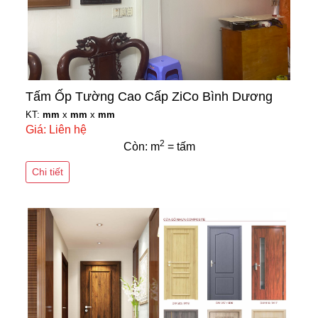
Tấm Ốp Tường Cao Cấp ZiCo Bình Dương
KT:
mm
x
mm
x
mm
Giá: Liên hệ
2
Còn: m
= tấm
Chi tiết