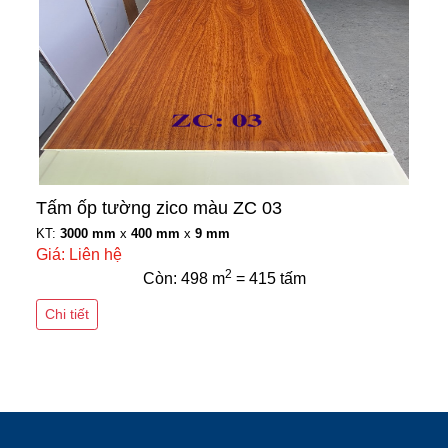
Tấm ốp tường zico màu ZC 03
KT:
3000 mm
x
400 mm
x
9 mm
Giá: Liên hệ
2
Còn: 498 m
= 415 tấm
Chi tiết