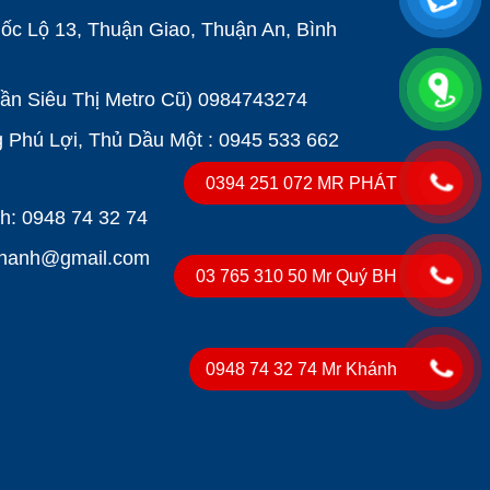
ốc Lộ 13, Thuận Giao, Thuận An, Bình
Gần Siêu Thị Metro Cũ)
0984743274
Phú Lợi, Thủ Dầu Một : 0945 533 662
0394 251 072 MR PHÁT
: 0948 74 32 74
khanh@gmail.com
03 765 310 50 Mr Quý BH
0948 74 32 74 Mr Khánh