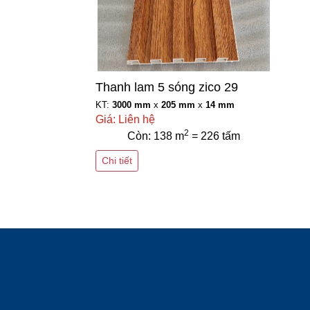
Thanh lam 5 sóng zico 29
KT:
3000 mm
x
205 mm
x
14 mm
Giá: Liên hệ
2
Còn: 138 m
= 226 tấm
Chi tiết