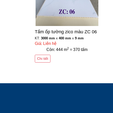
Tấm ốp tường zico màu ZC 06
KT:
3000 mm
x
400 mm
x
9 mm
Giá: Liên hệ
2
Còn: 444 m
= 370 tấm
Chi tiết