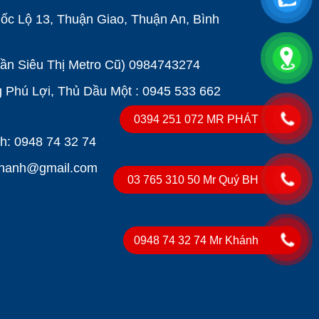
ốc Lộ 13, Thuận Giao, Thuận An, Bình
Gần Siêu Thị Metro Cũ)
0984743274
Phú Lợi, Thủ Dầu Một : 0945 533 662
0394 251 072 MR PHÁT
: 0948 74 32 74
khanh@gmail.com
03 765 310 50 Mr Quý BH
0948 74 32 74 Mr Khánh