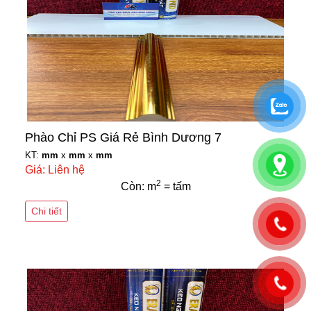
Phào Chỉ PS Giá Rẻ Bình Dương 7
KT:
mm
x
mm
x
mm
Giá: Liên hệ
2
Còn: m
= tấm
Chi tiết