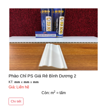
Phào Chỉ PS Giá Rẻ Bình Dương 2
KT:
mm
x
mm
x
mm
Giá: Liên hệ
2
Còn: m
= tấm
Chi tiết