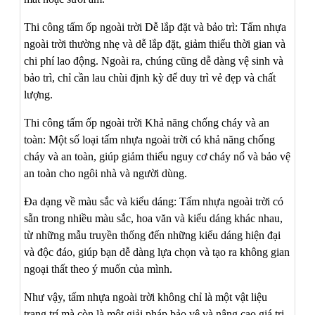
Thi công tấm ốp ngoài trời Dễ lắp đặt và bảo trì: Tấm nhựa
ngoài trời thường nhẹ và dễ lắp đặt, giảm thiểu thời gian và
chi phí lao động. Ngoài ra, chúng cũng dễ dàng vệ sinh và
bảo trì, chỉ cần lau chùi định kỳ để duy trì vẻ đẹp và chất
lượng.
Thi công tấm ốp ngoài trời Khả năng chống cháy và an
toàn: Một số loại tấm nhựa ngoài trời có khả năng chống
cháy và an toàn, giúp giảm thiểu nguy cơ cháy nổ và bảo vệ
an toàn cho ngôi nhà và người dùng.
Đa dạng về màu sắc và kiểu dáng: Tấm nhựa ngoài trời có
sẵn trong nhiều màu sắc, hoa văn và kiểu dáng khác nhau,
từ những mẫu truyền thống đến những kiểu dáng hiện đại
và độc đáo, giúp bạn dễ dàng lựa chọn và tạo ra không gian
ngoại thất theo ý muốn của mình.
Như vậy, tấm nhựa ngoài trời không chỉ là một vật liệu
trang trí mà còn là một giải pháp bảo vệ và nâng cao giá trị