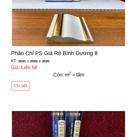
Phào Chỉ PS Giá Rẻ Bình Dương 8
KT:
mm
x
mm
x
mm
Giá: Liên hệ
2
Còn: m
= tấm
Chi tiết