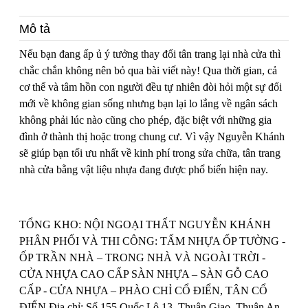
Mô tả
Nếu bạn đang ấp ủ ý tưởng thay đổi tân trang lại nhà cửa thì
chắc chắn không nên bỏ qua bài viết này! Qua thời gian, cả
cơ thể và tâm hồn con người đều tự nhiên đòi hỏi một sự đổi
mới về không gian sống nhưng bạn lại lo lắng về ngân sách
không phải lúc nào cũng cho phép, đặc biệt với những gia
đình ở thành thị hoặc trong chung cư. Vì vậy Nguyễn Khánh
sẽ giúp bạn tối ưu nhất về kinh phí trong sửa chữa, tân trang
nhà cửa bằng vật liệu nhựa đang được phổ biến hiện nay.
TỔNG KHO: NỘI NGOẠI THẤT NGUYỄN KHÁNH
PHÂN PHỐI VÀ THI CÔNG: TẤM NHỰA ỐP TƯỜNG -
ỐP TRẦN NHÀ – TRONG NHÀ VÀ NGOÀI TRỜI -
CỬA NHỰA CAO CẤP SÀN NHỰA – SÀN GỖ CAO
CẤP - CỬA NHỰA – PHÀO CHỈ CỔ ĐIỂN, TÂN CỔ
ĐIỂN Địa chỉ: Số 155 Quốc Lộ 13, Thuận Giao, Thuận An,