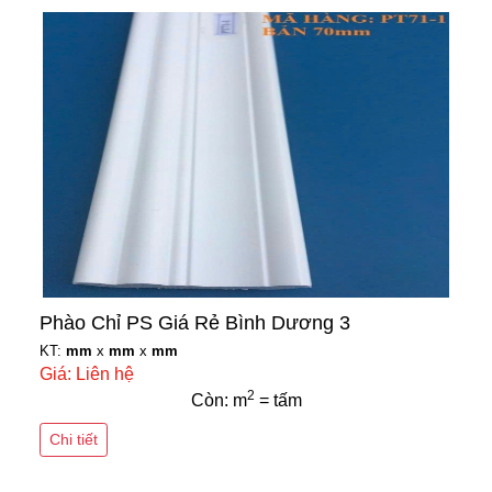
Phào Chỉ PS Giá Rẻ Bình Dương 3
KT:
mm
x
mm
x
mm
Giá: Liên hệ
2
Còn: m
= tấm
Chi tiết