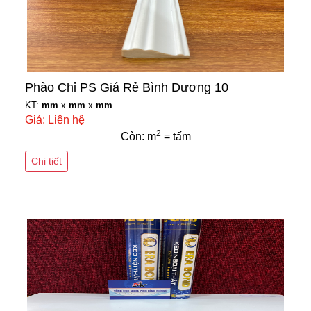
Phào Chỉ PS Giá Rẻ Bình Dương 10
KT:
mm
x
mm
x
mm
Giá: Liên hệ
2
Còn: m
= tấm
Chi tiết