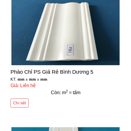
Phào Chỉ PS Giá Rẻ Bình Dương 5
KT:
mm
x
mm
x
mm
Giá: Liên hệ
2
Còn: m
= tấm
Chi tiết