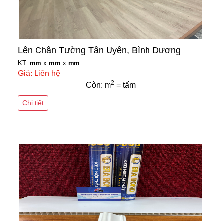
Lên Chân Tường Tân Uyên, Bình Dương
KT:
mm
x
mm
x
mm
Giá: Liên hệ
2
Còn: m
= tấm
Chi tiết