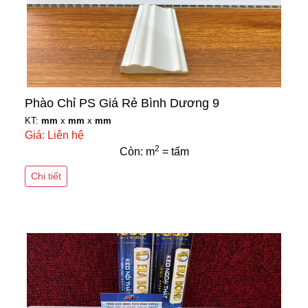
Phào Chỉ PS Giá Rẻ Bình Dương 9
KT:
mm
x
mm
x
mm
Giá: Liên hệ
2
Còn: m
= tấm
Chi tiết