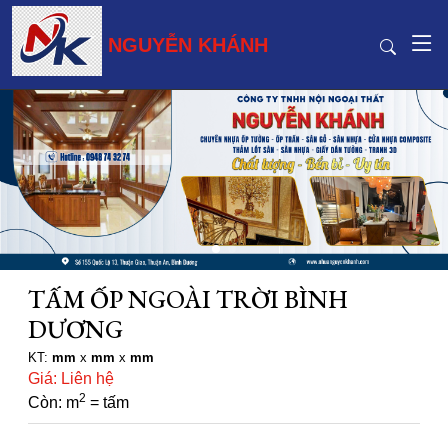
NGUYỄN KHÁNH
TẤM ỐP NGOÀI TRỜI BÌNH
DƯƠNG
KT:
mm
x
mm
x
mm
Giá: Liên hệ
2
Còn: m
= tấm