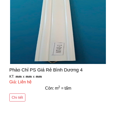
Phào Chỉ PS Giá Rẻ Bình Dương 4
KT:
mm
x
mm
x
mm
Giá: Liên hệ
2
Còn: m
= tấm
Chi tiết