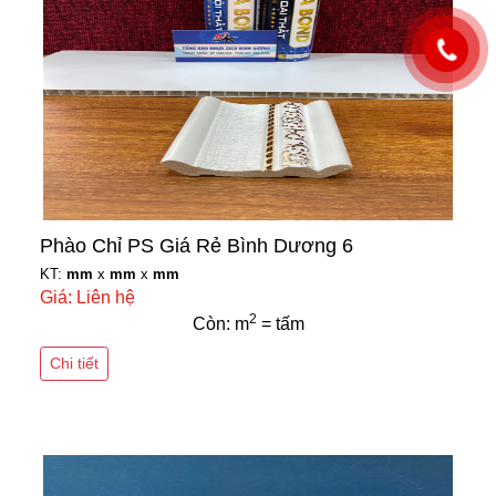
Phào Chỉ PS Giá Rẻ Bình Dương 6
KT:
mm
x
mm
x
mm
Giá: Liên hệ
2
Còn: m
= tấm
Chi tiết