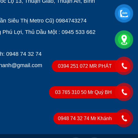
ốc Lộ 13, Thuận Giao, Thuận An, Bình
Gần Siêu Thị Metro Cũ)
0984743274
Phú Lợi, Thủ Dầu Một : 0945 533 662
: 0948 74 32 74
khanh@gmail.com
0394 251 072 MR PHÁT
03 765 310 50 Mr Quý BH
0948 74 32 74 Mr Khánh