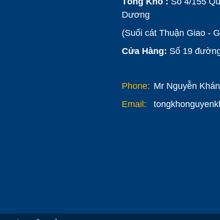
Tổng Kho :
Số 4/155 Qu
Dương
(Suối cát Thuận Giao - 
Cửa Hàng:
Số 19 đường 
Phone:
Mr Nguyễn Khánh
Email:
tongkhonguyen