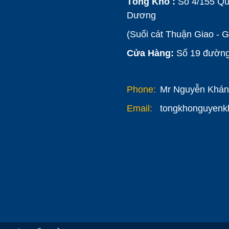
Tổng Kho :
Số 4/155 Qu
Dương
(Suối cát Thuận Giao - 
Cửa Hàng:
Số 19 đường 
Phone:
Mr Nguyễn Khánh
Email:
tongkhonguyen