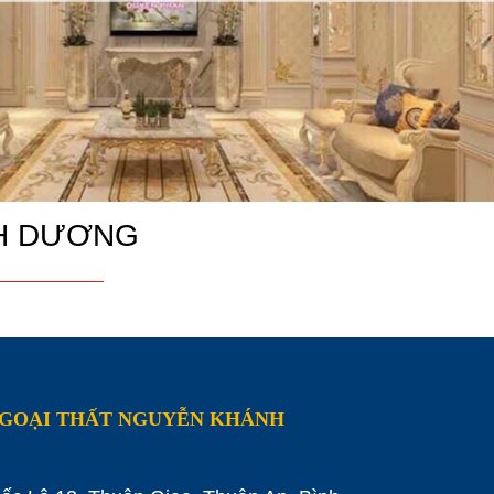
̀NH DƯƠNG
NGOẠI THẤT NGUYỄN KHÁNH