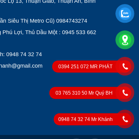
ốc Lộ 13, Thuận Giao, Thuận An, Bình
Gần Siêu Thị Metro Cũ)
0984743274
Phú Lợi, Thủ Dầu Một : 0945 533 662
: 0948 74 32 74
khanh@gmail.com
0394 251 072 MR PHÁT
03 765 310 50 Mr Quý BH
0948 74 32 74 Mr Khánh