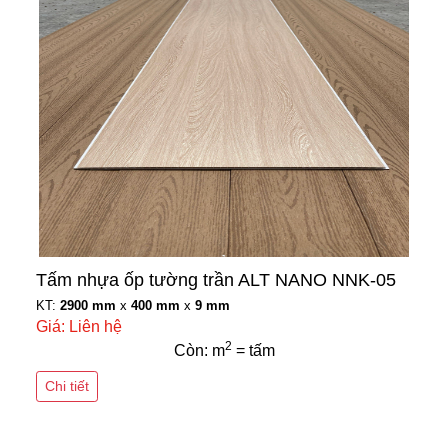
Tấm nhựa ốp tường trần ALT NANO NNK-05
KT:
2900 mm
x
400 mm
x
9 mm
Giá: Liên hệ
2
Còn: m
= tấm
Chi tiết