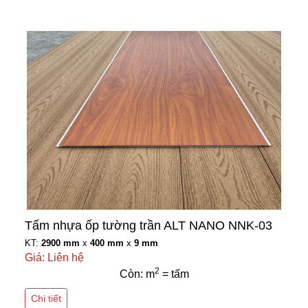
Tấm nhựa ốp tường trần ALT NANO NNK-03
KT:
2900 mm
x
400 mm
x
9 mm
Giá: Liên hệ
2
Còn: m
= tấm
Chi tiết