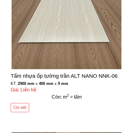
Tấm nhựa ốp tường trần ALT NANO NNK-06
KT:
2900 mm
x
400 mm
x
9 mm
Giá: Liên hệ
2
Còn: m
= tấm
Chi tiết