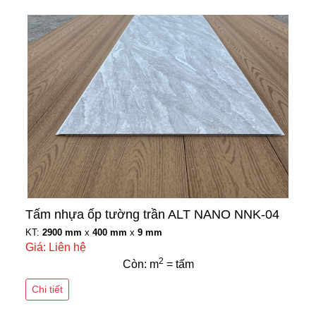
Tấm nhựa ốp tường trần ALT NANO NNK-04
KT:
2900 mm
x
400 mm
x
9 mm
Giá: Liên hệ
2
Còn: m
= tấm
Chi tiết