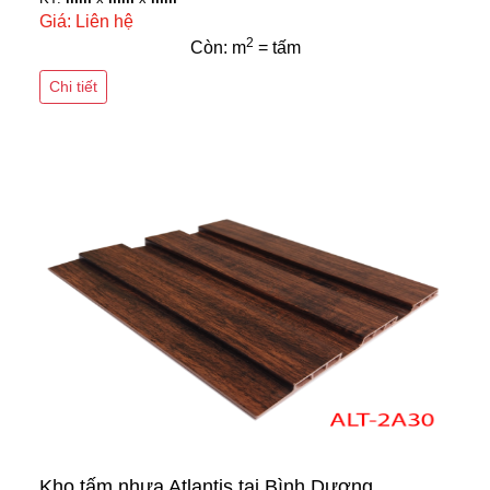
Giá: Liên hệ
2
Còn: m
= tấm
Chi tiết
Kho tấm nhựa Atlantis tại Bình Dương