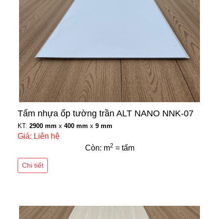
Tấm nhựa ốp tường trần ALT NANO NNK-07
KT:
2900 mm
x
400 mm
x
9 mm
Giá: Liên hệ
2
Còn: m
= tấm
Chi tiết