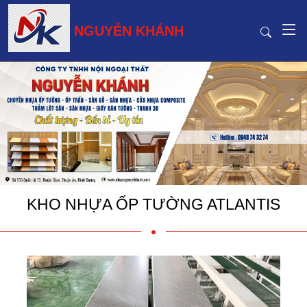
NGUYỄN KHÁNH
KHO NHỰA ỐP TƯỜNG ATLANTIS