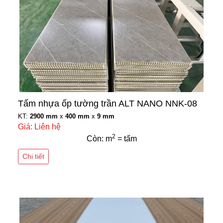
Tấm nhựa ốp tường trần ALT NANO NNK-08
KT:
2900 mm
x
400 mm
x
9 mm
Giá: Liên hệ
2
Còn: m
= tấm
Chi tiết