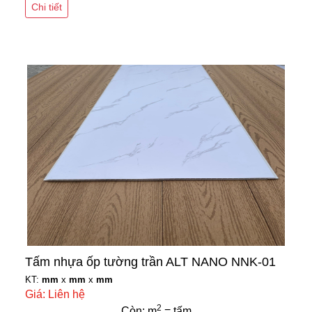
Chi tiết
Tấm nhựa ốp tường trần ALT NANO NNK-01
KT:
mm
x
mm
x
mm
Giá: Liên hệ
2
Còn: m
= tấm