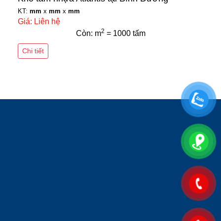
KT:
mm
x
mm
x
mm
Giá: Liên hệ
2
Còn: m
= 1000 tấm
Chi tiết