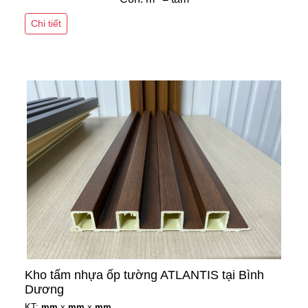
Chi tiết
Kho tấm nhựa ốp tường ATLANTIS tại Bình
Dương
KT:
mm
x
mm
x
mm