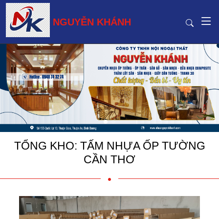
NGUYỄN KHÁNH
TỔNG KHO: TẤM NHỰA ỐP TƯỜNG
CẦN THƠ