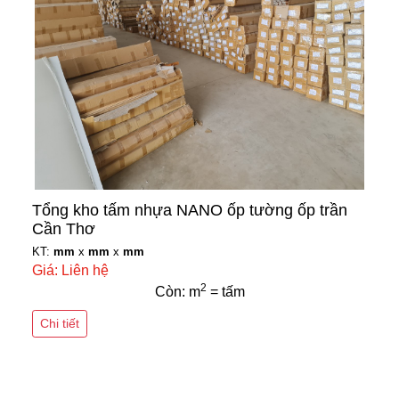
Tổng kho tấm nhựa NANO ốp tường ốp trần
Cần Thơ
KT:
mm
x
mm
x
mm
Giá: Liên hệ
2
Còn: m
= tấm
Chi tiết