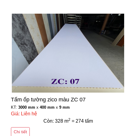
Tấm ốp tường zico màu ZC 07
KT:
3000 mm
x
400 mm
x
9 mm
Giá: Liên hệ
2
Còn: 328 m
= 274 tấm
Chi tiết