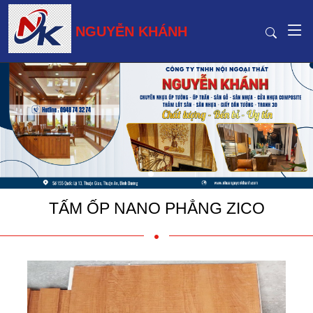
NGUYỄN KHÁNH
TẤM ỐP NANO PHẲNG ZICO