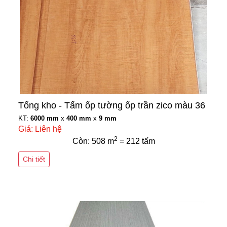
Tổng kho - Tấm ốp tường ốp trần zico màu 36
KT:
6000 mm
x
400 mm
x
9 mm
Giá: Liên hệ
2
Còn: 508 m
= 212 tấm
Chi tiết