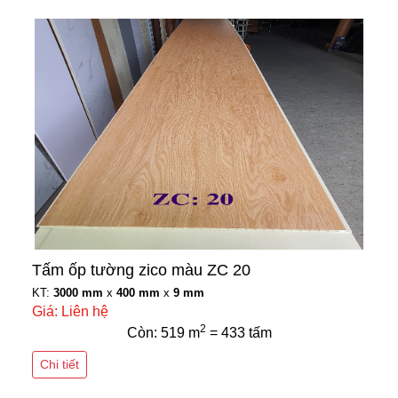
Tấm ốp tường zico màu ZC 20
KT:
3000 mm
x
400 mm
x
9 mm
Giá: Liên hệ
2
Còn: 519 m
= 433 tấm
Chi tiết