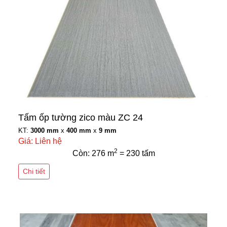
Tấm ốp tường zico màu ZC 24
KT:
3000 mm
x
400 mm
x
9 mm
Giá: Liên hệ
2
Còn: 276 m
= 230 tấm
Chi tiết