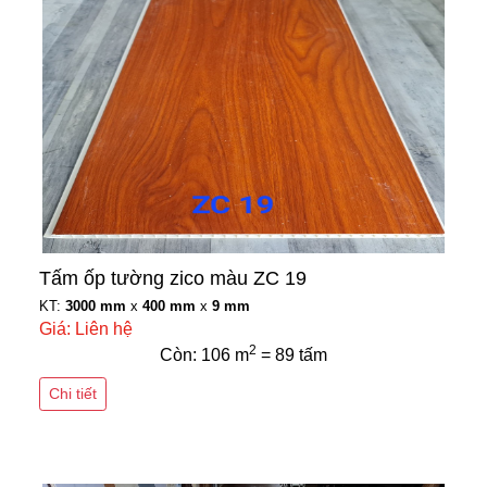
Tấm ốp tường zico màu ZC 19
KT:
3000 mm
x
400 mm
x
9 mm
Giá: Liên hệ
2
Còn: 106 m
= 89 tấm
Chi tiết