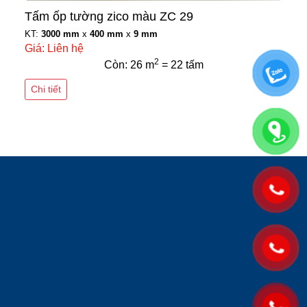
Tấm ốp tường zico màu ZC 29
KT:
3000 mm
x
400 mm
x
9 mm
Giá: Liên hệ
2
Còn: 26 m
= 22 tấm
Chi tiết