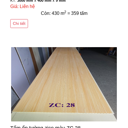
KT:
3000 mm
x
400 mm
x
9 mm
Giá: Liên hệ
2
Còn: 430 m
= 359 tấm
Chi tiết