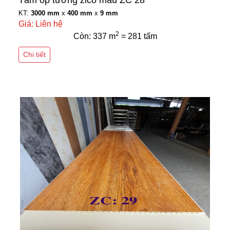
Tấm ốp tường zico màu ZC 28
KT:
3000 mm
x
400 mm
x
9 mm
Giá: Liên hệ
2
Còn: 337 m
= 281 tấm
Chi tiết