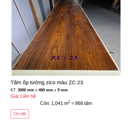
Tấm ốp tường zico màu ZC 23
KT:
3000 mm
x
400 mm
x
9 mm
Giá: Liên hệ
2
Còn: 1,041 m
= 868 tấm
Chi tiết