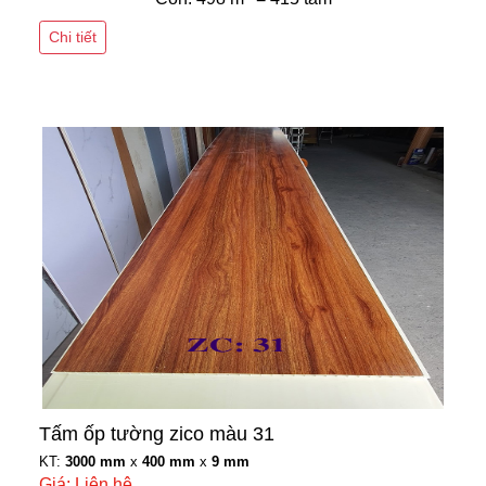
Chi tiết
Tấm ốp tường zico màu 31
KT:
3000 mm
x
400 mm
x
9 mm
Giá: Liên hệ