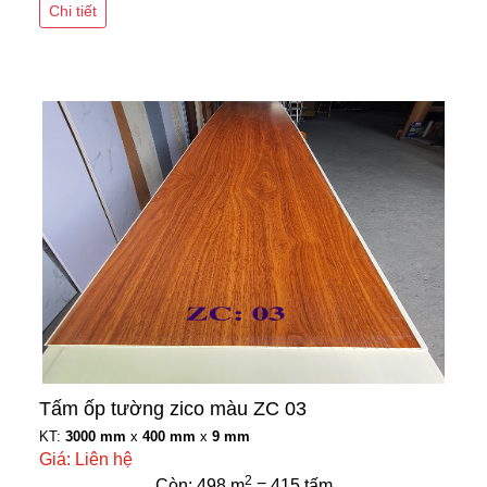
Chi tiết
Tấm ốp tường zico màu ZC 03
KT:
3000 mm
x
400 mm
x
9 mm
Giá: Liên hệ
2
Còn: 498 m
= 415 tấm