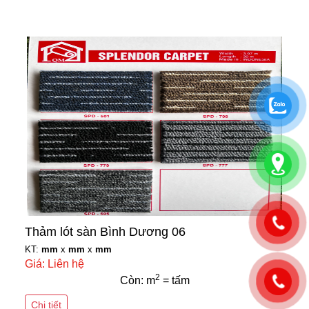
Thảm lót sàn Bình Dương 06
KT:
mm
x
mm
x
mm
Giá: Liên hệ
2
Còn: m
= tấm
Chi tiết