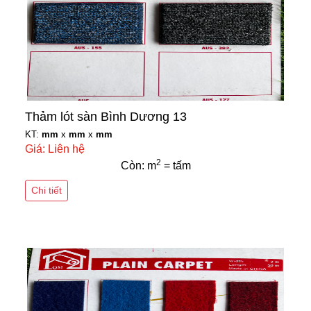
Thảm lót sàn Bình Dương 13
KT:
mm
x
mm
x
mm
Giá: Liên hệ
2
Còn: m
= tấm
Chi tiết