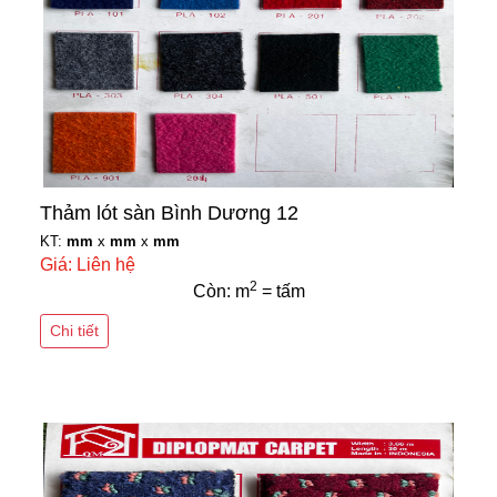
Thảm lót sàn Bình Dương 12
KT:
mm
x
mm
x
mm
Giá: Liên hệ
2
Còn: m
= tấm
Chi tiết