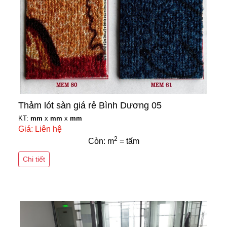
Thảm lót sàn giá rẻ Bình Dương 05
KT:
mm
x
mm
x
mm
Giá: Liên hệ
2
Còn: m
= tấm
Chi tiết