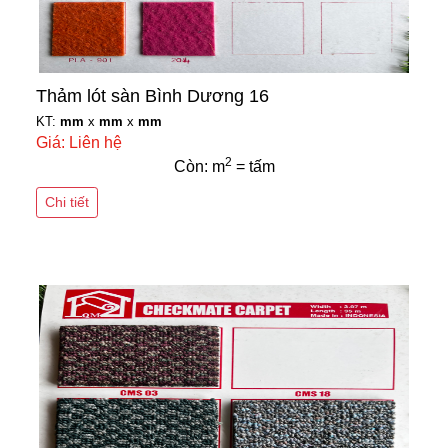
Thảm lót sàn Bình Dương 16
KT:
mm
x
mm
x
mm
Giá: Liên hệ
2
Còn: m
= tấm
Chi tiết