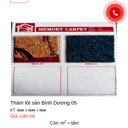
Thảm lót sàn Bình Dương 05
KT:
mm
x
mm
x
mm
Giá: Liên hệ
2
Còn: m
= tấm