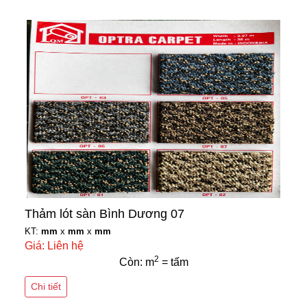
Thảm lót sàn Bình Dương 07
KT:
mm
x
mm
x
mm
Giá: Liên hệ
2
Còn: m
= tấm
Chi tiết