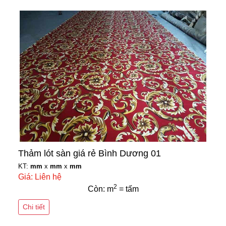
Thảm lót sàn giá rẻ Bình Dương 01
KT:
mm
x
mm
x
mm
Giá: Liên hệ
2
Còn: m
= tấm
Chi tiết