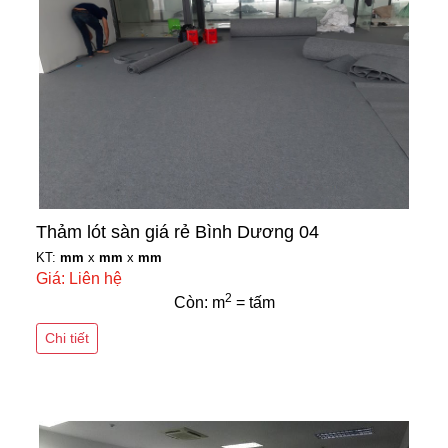
Thảm lót sàn giá rẻ Bình Dương 04
KT:
mm
x
mm
x
mm
Giá: Liên hệ
2
Còn: m
= tấm
Chi tiết