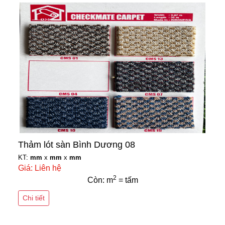
Thảm lót sàn Bình Dương 08
KT:
mm
x
mm
x
mm
Giá: Liên hệ
2
Còn: m
= tấm
Chi tiết