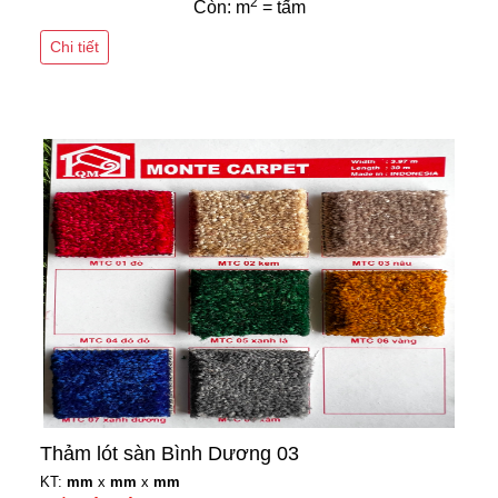
2
Còn: m
= tấm
Chi tiết
Thảm lót sàn Bình Dương 03
KT:
mm
x
mm
x
mm