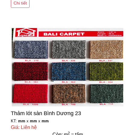
Chi tiết
Thảm lót sàn Bình Dương 23
KT:
mm
x
mm
x
mm
Giá: Liên hệ
2
Còn: m
= tấm