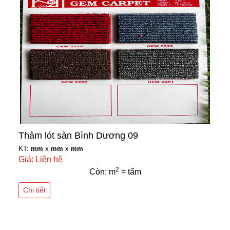
Thảm lót sàn Bình Dương 09
KT:
mm
x
mm
x
mm
Giá: Liên hệ
2
Còn: m
= tấm
Chi tiết