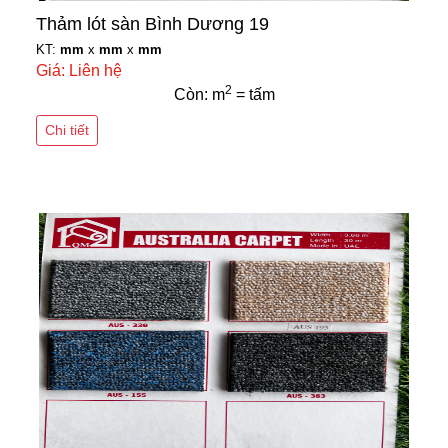
Thảm lót sàn Bình Dương 19
KT:
mm
x
mm
x
mm
Giá: Liên hệ
2
Còn: m
= tấm
Chi tiết