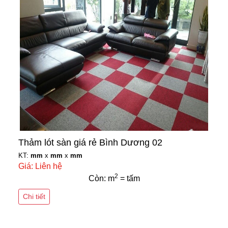
Thảm lót sàn giá rẻ Bình Dương 02
KT:
mm
x
mm
x
mm
Giá: Liên hệ
2
Còn: m
= tấm
Chi tiết