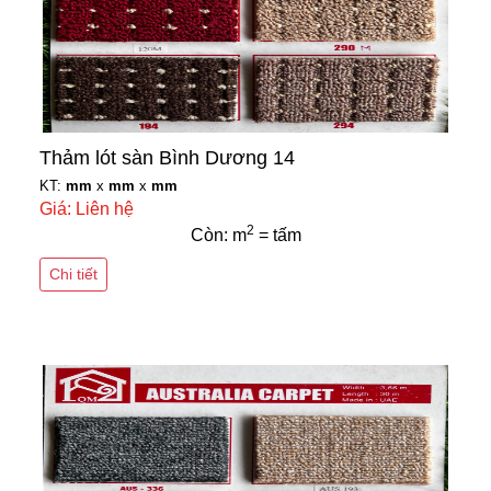
Thảm lót sàn Bình Dương 14
KT:
mm
x
mm
x
mm
Giá: Liên hệ
2
Còn: m
= tấm
Chi tiết