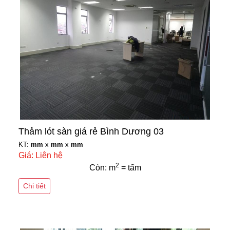
Thảm lót sàn giá rẻ Bình Dương 03
KT:
mm
x
mm
x
mm
Giá: Liên hệ
2
Còn: m
= tấm
Chi tiết