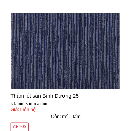
Thảm lót sàn Bình Dương 25
KT:
mm
x
mm
x
mm
Giá: Liên hệ
2
Còn: m
= tấm
Chi tiết