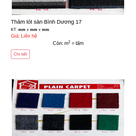
Thảm lót sàn Bình Dương 17
KT:
mm
x
mm
x
mm
Giá: Liên hệ
2
Còn: m
= tấm
Chi tiết