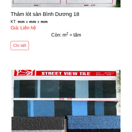
Thảm lót sàn Bình Dương 18
KT:
mm
x
mm
x
mm
Giá: Liên hệ
2
Còn: m
= tấm
Chi tiết