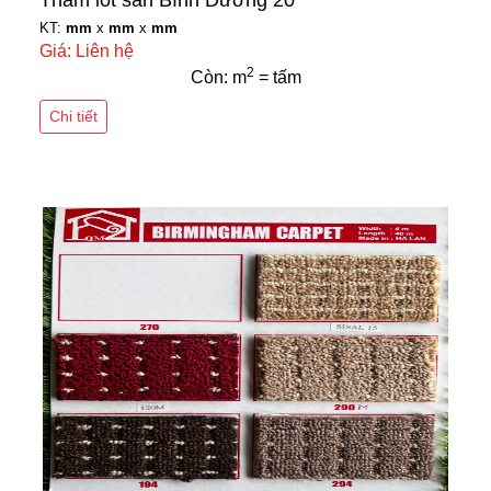
Thảm lót sàn Bình Dương 20
KT:
mm
x
mm
x
mm
Giá: Liên hệ
2
Còn: m
= tấm
Chi tiết