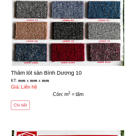
Thảm lót sàn Bình Dương 10
KT:
mm
x
mm
x
mm
Giá: Liên hệ
2
Còn: m
= tấm
Chi tiết