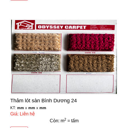
Thảm lót sàn Bình Dương 24
KT:
mm
x
mm
x
mm
Giá: Liên hệ
2
Còn: m
= tấm