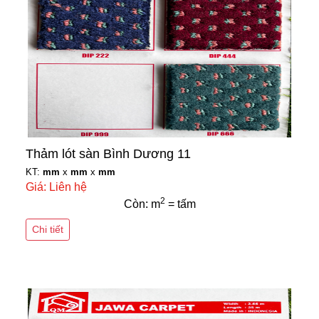
Thảm lót sàn Bình Dương 11
KT:
mm
x
mm
x
mm
Giá: Liên hệ
2
Còn: m
= tấm
Chi tiết