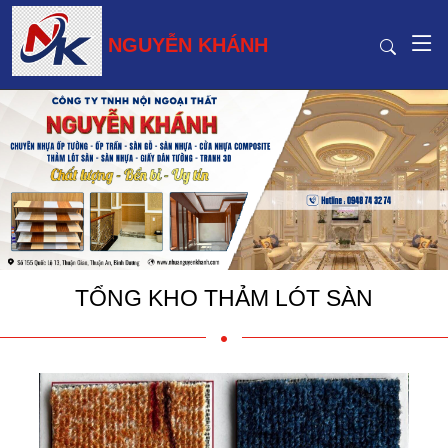
NGUYỄN KHÁNH
TỔNG KHO THẢM LÓT SÀN