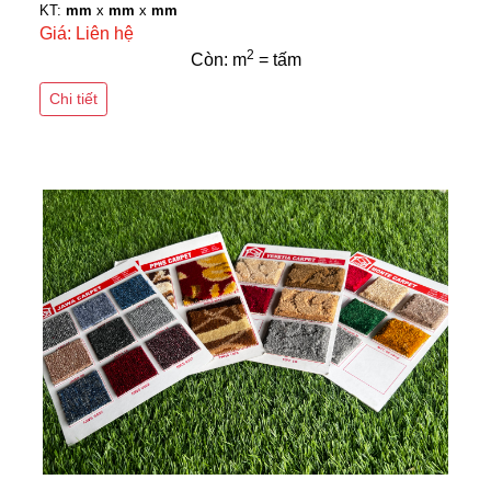
KT:
mm
x
mm
x
mm
Giá: Liên hệ
2
Còn: m
= tấm
Chi tiết