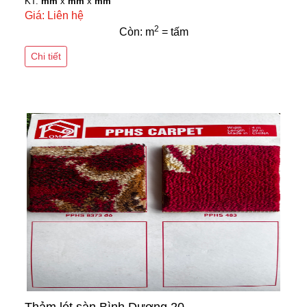
KT:
mm
x
mm
x
mm
Giá: Liên hệ
2
Còn: m
= tấm
Chi tiết