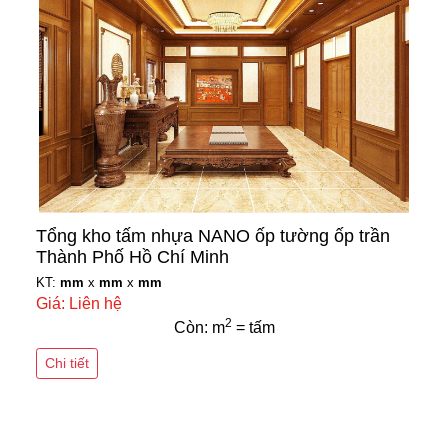
Tổng kho tấm nhựa NANO ốp tường ốp trần
Thành Phố Hồ Chí Minh
KT:
mm
x
mm
x
mm
Giá: Liên hệ
2
Còn: m
= tấm
Chi tiết